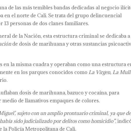
a de las más temibles bandas dedicadas al negocio ilíci
a en el norte de Cali. Se trata del grupo delincuencial
or 13 personas de dos clanes familiares.
neral de la Nación, esta estructura criminal se dedicaba a
ación
de dosis de marihuana y otras sustancias psicoacti
as en la misma cuadra y operaban como una estructura e
camente en los parques conocidos como
La Virgen, La Mull
rio.
muflaban dosis de marihuana, bazuco y cocaína, para
r medio de llamativos empaques de colores.
‘Miguel’, sujeto con un amplio prontuario criminal, ya que d
 había sido judicializado por delitos como homicidio”
, indic
la Policía Metropolitana de Cali.