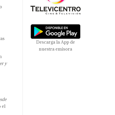
to
vas
Descarga la App de
nuestra emisora
n
er y
esde
ó el