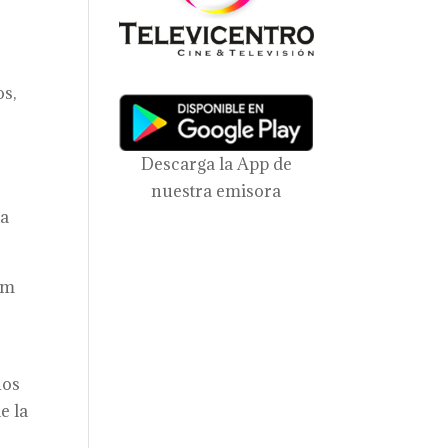
os,
Descarga la App de
nuestra emisora
sa
ym
ños
e la