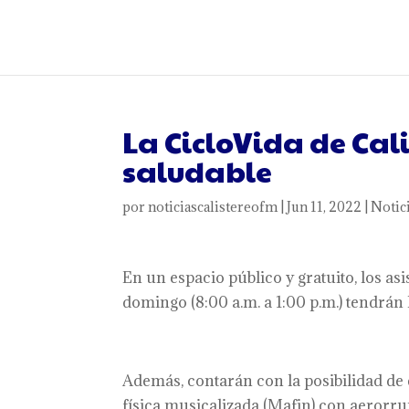
La CicloVida de Cal
saludable
por
noticiascalistereofm
|
Jun 11, 2022
|
Notic
En un espacio público y gratuito, los as
domingo (8:00 a.m. a 1:00 p.m.) tendrán 
Además, contarán con la posibilidad de 
física musicalizada (Mafin) con aerorru