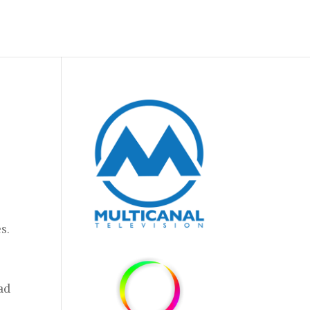
s.
ad