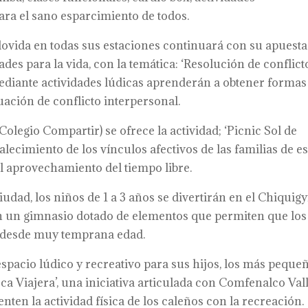
ra el sano esparcimiento de todos.
lovida en todas sus estaciones continuará con su apuesta
dades para la vida, con la temática: ‘Resolución de conflict
ediante actividades lúdicas aprenderán a obtener formas
tuación de conflicto interpersonal.
Colegio Compartir) se ofrece la actividad; ‘Picnic Sol de
talecimiento de los vínculos afectivos de las familias de e
l aprovechamiento del tiempo libre.
iudad, los niños de 1 a 3 años se divertirán en el Chiquig
on un gimnasio dotado de elementos que permiten que los
s desde muy temprana edad.
spacio lúdico y recreativo para sus hijos, los más peque
eca Viajera’, una iniciativa articulada con Comfenalco Vall
en la actividad física de los caleños con la recreación.