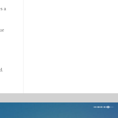
s a
que
d.