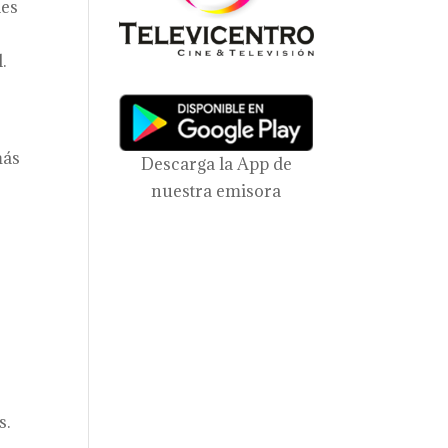
les
.
más
Descarga la App de
nuestra emisora
s
s.