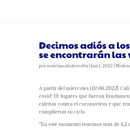
Decimos adiós a lo
se encontrarán las 
por
noticiascalistereofm
|
Jun 1, 2022
|
Notici
A partir del miércoles (
01.06.2022
), Ca
covid-19, lugares que fueron fundament
caleñas contra el coronavirus y que, te
cumplieron su ciclo.
“En este momento tenemos más de 4,2 mil