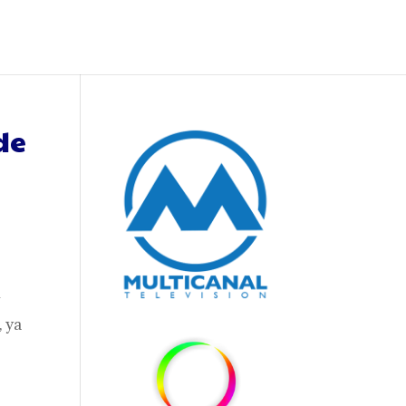
de
y
, ya