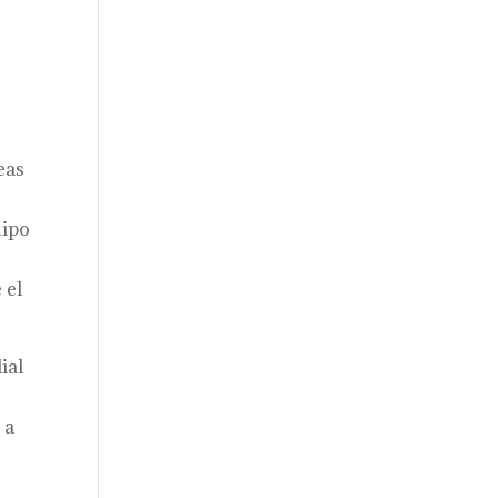
eas
uipo
 el
ial
 a