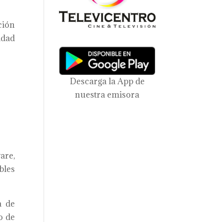
ción
idad
Descarga la App de
nuestra emisora
are,
bles
a de
o de