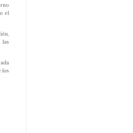
erno
o el
ión,
 las
cada
 los