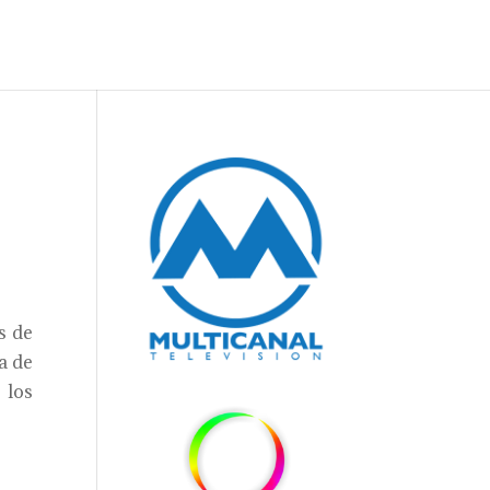
s de
a de
 los