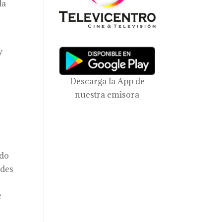
la
y
Descarga la App de
nuestra emisora
ido
edes
e