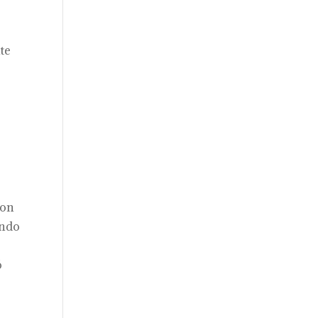
te
son
ando
ó