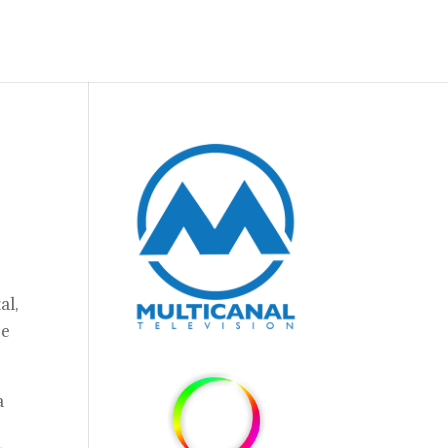
al,
ce
a