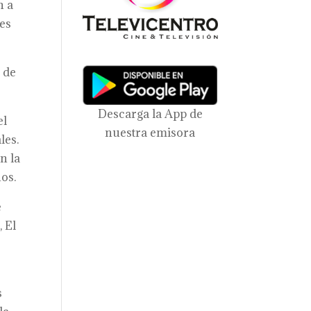
n a
nes
 de
Descarga la App de
el
nuestra emisora
les.
n la
os.
e
, El
s