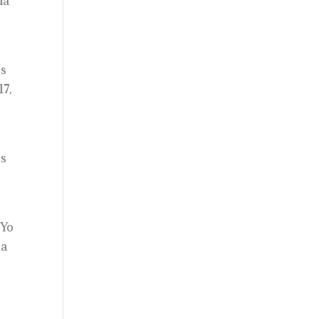
la
es
17,
es
 Yo
ra