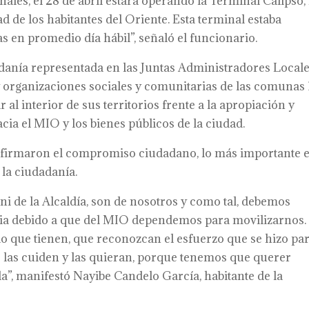
nales, el 28 de abril estará operando la Terminal Calipso, 
d de los habitantes del Oriente. Esta terminal estaba
 en promedio día hábil”, señaló el funcionario.
adanía representada en las Juntas Administradores Local
 organizaciones sociales y comunitarias de las comunas 
r al interior de sus territorios frente a la apropiación y
cia el MIO y los bienes públicos de la ciudad.
 firmaron el compromiso ciudadano, lo más importante 
 la ciudadanía.
 ni de la Alcaldía, son de nosotros y como tal, debemos
cia debido a que del MIO dependemos para movilizarnos.
lo que tienen, que reconozcan el esfuerzo que se hizo pa
e las cuiden y las quieran, porque tenemos que querer
la”, manifestó Nayibe Candelo García, habitante de la