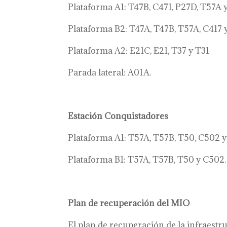
Plataforma A1:
T47B, C471, P27D,
T57A 
Plataforma B2: T47A, T47B, T57A, C417 
Plataforma A2: E21C, E21, T37 y T31
Parada lateral: A01A.
Estación Conquistadores
Plataforma A1:
T57A, T57B, T50, C502 y
Plataforma B1: T57A, T57B, T50 y C502.
Plan de recuperación del MIO
El plan de recuperación de la infraestru