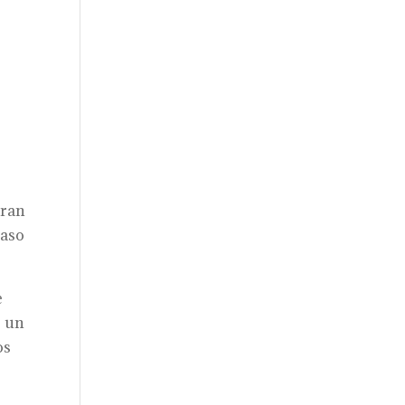
eran
Paso
e
o un
os