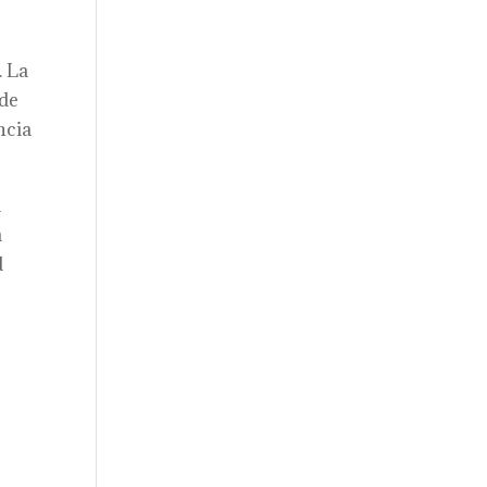
. La
 de
ncia
l
a
d
e