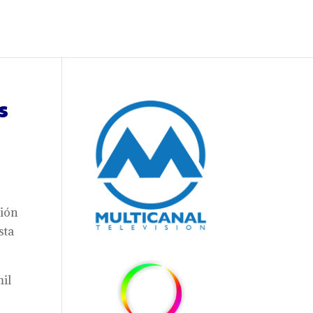
s
ción
sta
mil