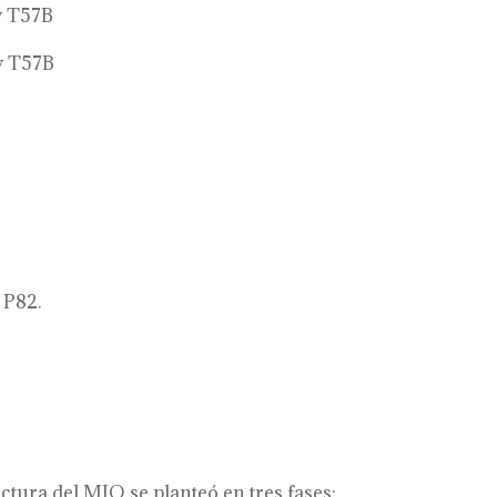
y
T57B
y T57B
 P82.
ctura del MIO se planteó en tres fases: