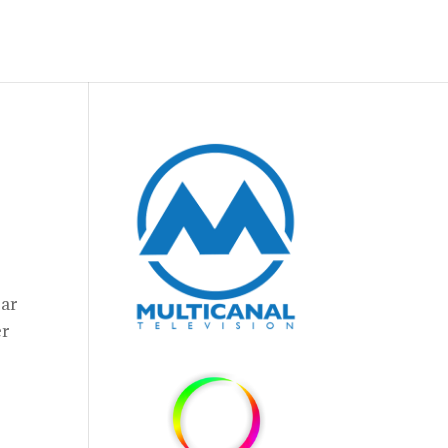
rar
er