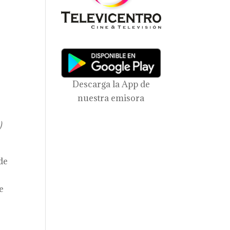
Descarga la App de
nuestra emisora
)
de
e