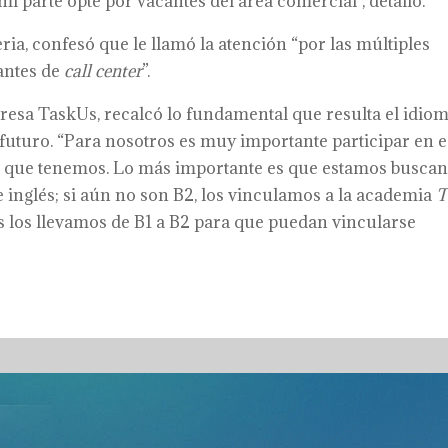
mi parte opté por vacantes del área comercial”, detalló.
eria, confesó que le llamó la atención “por las múltiples
cantes de
call center
”.
presa TaskUs, recalcó lo fundamental que resulta el idio
 futuro. “Para nosotros es muy importante participar en e
rtas que tenemos. Lo más importante es que estamos busca
 inglés; si aún no son B2, los vinculamos a la academia
T
 los llevamos de B1 a B2 para que puedan vincularse