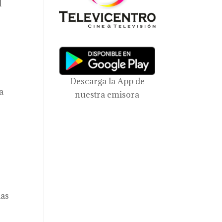
l
Descarga la App de
a
nuestra emisora
las