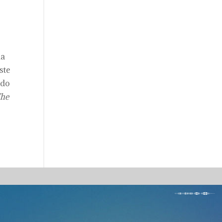
ma
ste
ndo
he