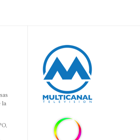
esas
 la
PO,