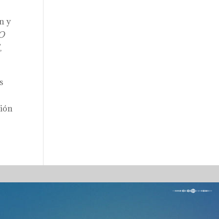
n y
ÍO
,
s
ción