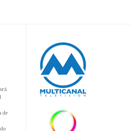
ará
d
a de
ado