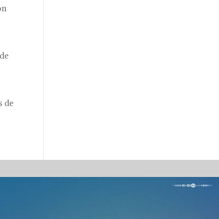
on
 de
s de