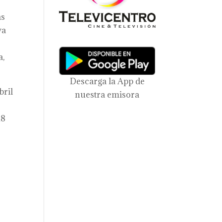
as
va
a,
Descarga la App de
bril
nuestra emisora
18