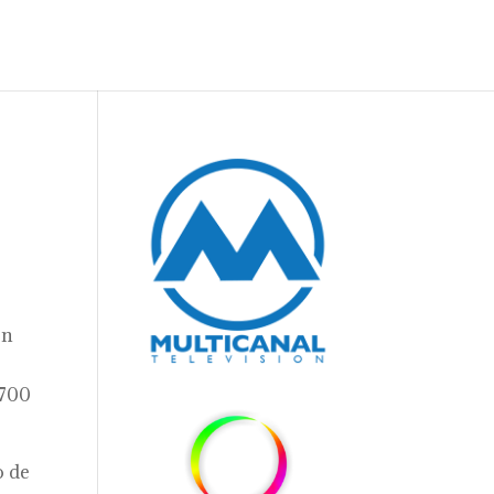
ón
1700
o de