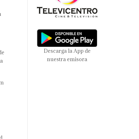
n
Descarga la App de
de
nuestra emisora
sa
ym
d.