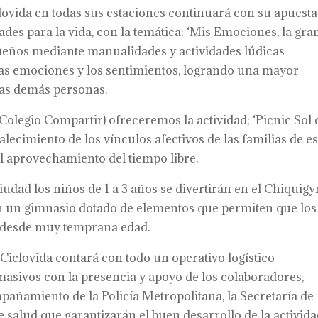
lovida en todas sus estaciones continuará con su apuesta
dades para la vida, con la temática: ‘Mis Emociones, la gra
queños mediante manualidades y actividades lúdicas
as emociones y los sentimientos, logrando una mayor
las demás personas.
 Colegio Compartir) ofreceremos la actividad; ‘Picnic Sol 
talecimiento de los vínculos afectivos de las familias de e
l aprovechamiento del tiempo libre.
iudad los niños de 1 a 3 años se divertirán en el Chiquig
on un gimnasio dotado de elementos que permiten que los
s desde muy temprana edad.
a Ciclovida contará con todo un operativo logístico
 masivos con la presencia y apoyo de los colaboradores,
pañamiento de la Policía Metropolitana, la Secretaría de
salud que garantizarán el buen desarrollo de la activida