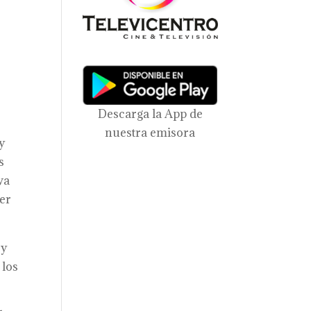
l
Descarga la App de
nuestra emisora
y
s
va
cer
 y
 los