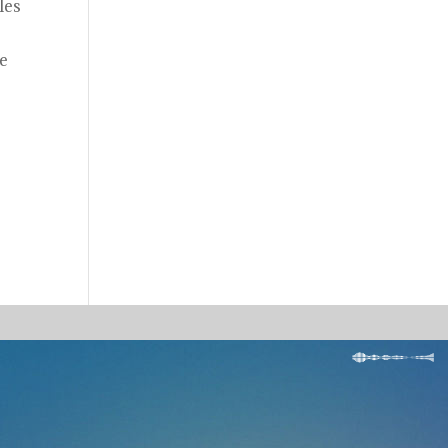
les
de