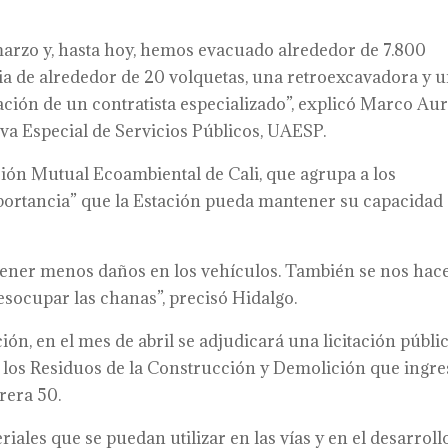
marzo y, hasta hoy, hemos evacuado alrededor de 7.800
a de alrededor de 20 volquetas, una retroexcavadora y 
ación de un contratista especializado”, explicó Marco Aur
iva Especial de Servicios Públicos, UAESP.
ción Mutual Ecoambiental de Cali, que agrupa a los
mportancia” que la Estación pueda mantener su capacidad
 tener menos daños en los vehículos. También se nos hac
esocupar las chanas”, precisó Hidalgo.
ión, en el mes de abril se adjudicará una licitación públi
e los Residuos de la Construcción y Demolición que ingr
rera 50.
ales que se puedan utilizar en las vías y en el desarroll