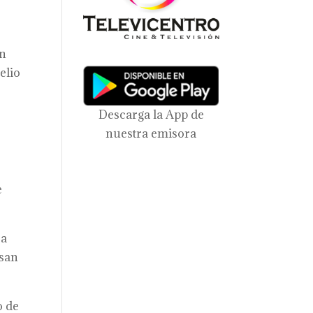
un
elio
Descarga la App de
nuestra emisora
e
ca
esan
o de