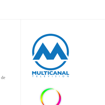
o
0
 de