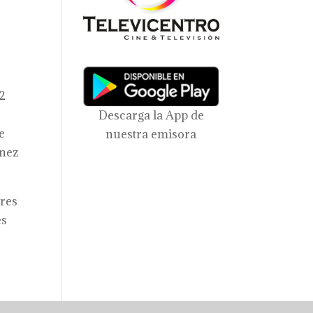
22
Descarga la App de
e
nuestra emisora
ínez
ores
es