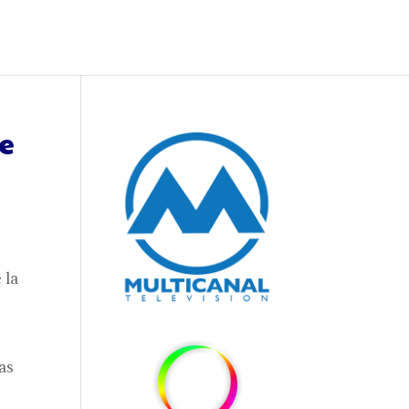
de
 la
as