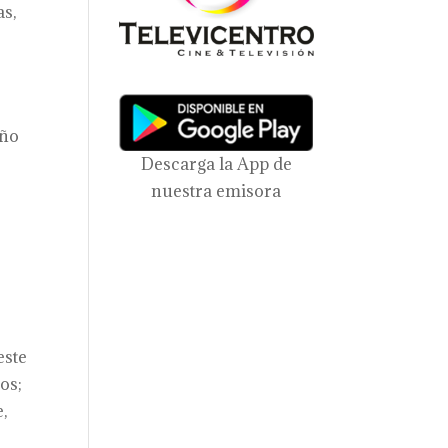
as,
año
Descarga la App de
nuestra emisora
este
os;
,