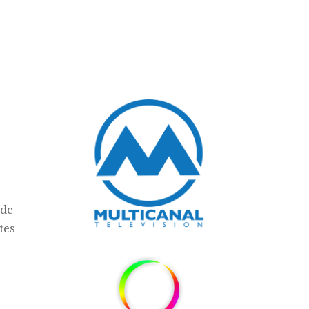
lde
tes