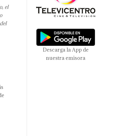
, el
o
del
Descarga la App de
nuestra emisora
is
de