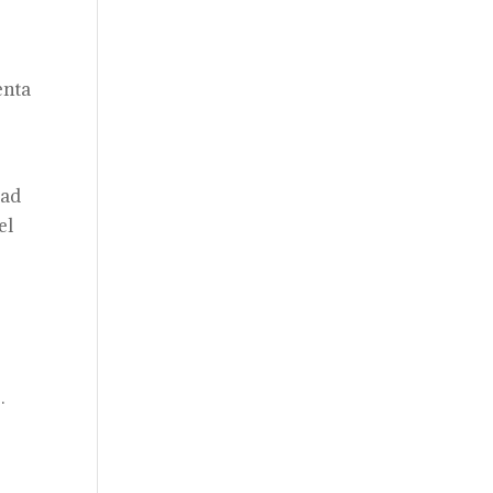
enta
dad
el
.