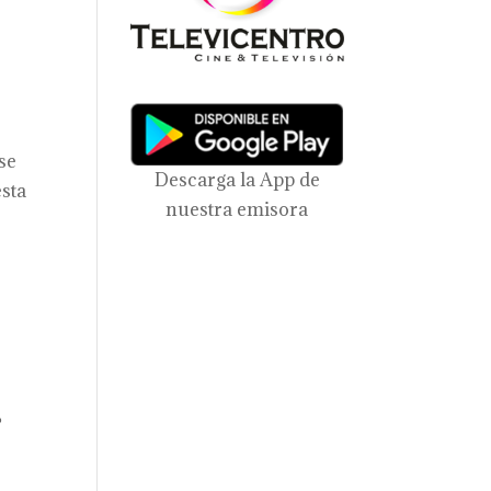
Ese
Descarga la App de
esta
nuestra emisora
e