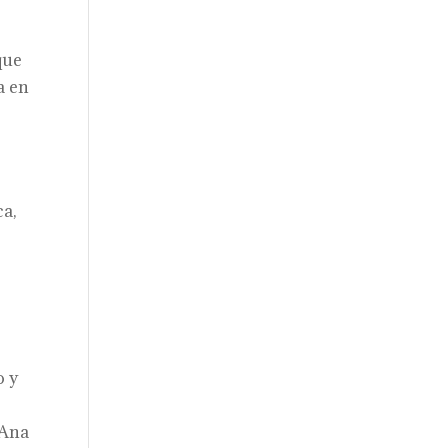
que
a en
ca,
,
o y
 Ana