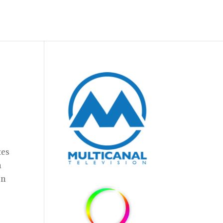
tes
n
en