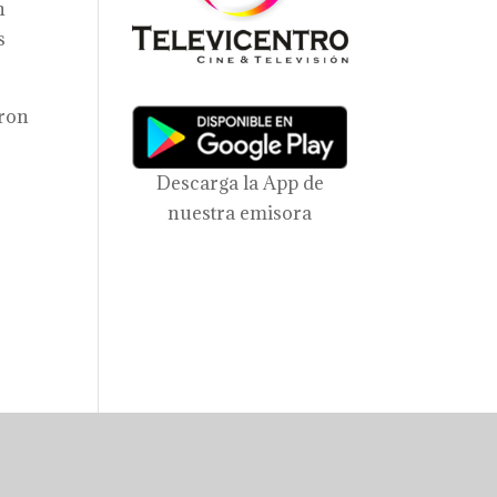
n
s
eron
Descarga la App de
nuestra emisora