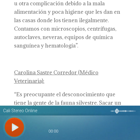
u otra complicación debido a la mala
alimentación y poca higiene que les dan en
las casas donde los tienen ilegalmente.
Contamos con microscopios, centrífugas,
autoclaves, neveras, equipos de química
sanguínea y hematología”.
Carolina Sastre Corredor (Médico
Veterinaria):
“Es preocupante el desconocimiento que
tiene la gente de la fauna silvestre. Sacar un
animal de su hábitat es ponerlo a sufrir ya
que su cautiverio y el llegar a un lugar
desconocido los estresa y angustia, aparte de
que en la ciudad son pocos los veterinarios