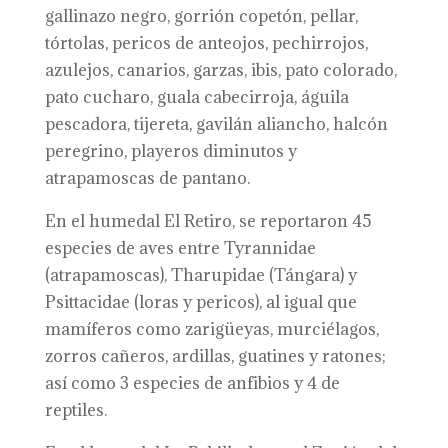
gallinazo negro, gorrión copetón, pellar,
tórtolas, pericos de anteojos, pechirrojos,
azulejos, canarios, garzas, ibis, pato colorado,
pato cucharo, guala cabecirroja, águila
pescadora, tijereta, gavilán aliancho, halcón
peregrino, playeros diminutos y
atrapamoscas de pantano.
En el humedal El Retiro, se reportaron 45
especies de aves entre Tyrannidae
(atrapamoscas), Tharupidae (Tángara) y
Psittacidae (loras y pericos), al igual que
mamíferos como zarigüeyas, murciélagos,
zorros cañeros, ardillas, guatines y ratones;
así como 3 especies de anfibios y 4 de
reptiles.