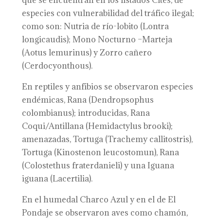
que se encuentran en los listados Cites, de
especies con vulnerabilidad del tráfico ilegal;
como son: Nutria de río-lobito (Lontra
longicaudis); Mono Nocturno –Marteja
(Aotus lemurinus) y Zorro cañero
(Cerdocyonthous).
En reptiles y anfibios se observaron especies
endémicas, Rana (Dendropsophus
colombianus); introducidas, Rana
Coqui/Antillana (Hemidactylus brooki);
amenazadas, Tortuga (Trachemy callitostris),
Tortuga (Kinostenon leucostomun), Rana
(Colostethus fraterdanieli) y una Iguana
iguana (Lacertilia).
En el humedal Charco Azul y en el de El
Pondaje se observaron aves como chamón,