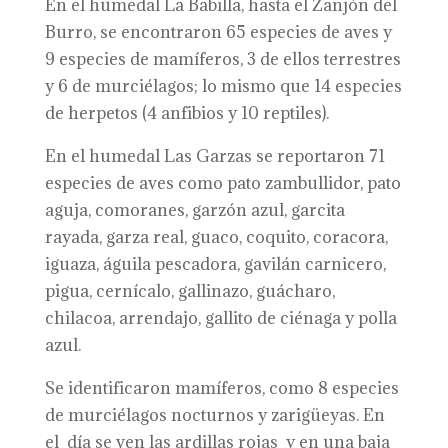
En el humedal La Babilla, hasta el Zanjón del
Burro, se encontraron 65 especies de aves y
9 especies de mamíferos, 3 de ellos terrestres
y 6 de murciélagos; lo mismo que 14 especies
de herpetos (4 anfibios y 10 reptiles).
En el humedal Las Garzas se reportaron 71
especies de aves como pato zambullidor, pato
aguja, comoranes, garzón azul, garcita
rayada, garza real, guaco, coquito, coracora,
iguaza, águila pescadora, gavilán carnicero,
pigua, cernícalo, gallinazo, guácharo,
chilacoa, arrendajo, gallito de ciénaga y polla
azul.
Se identificaron mamíferos, como 8 especies
de murciélagos nocturnos y zarigüeyas. En
el día se ven las ardillas rojas y en una baja