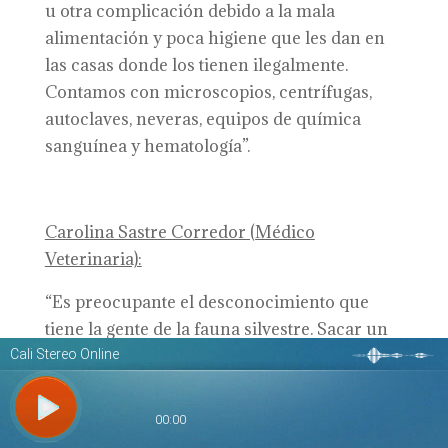
u otra complicación debido a la mala
alimentación y poca higiene que les dan en
las casas donde los tienen ilegalmente.
Contamos con microscopios, centrífugas,
autoclaves, neveras, equipos de química
sanguínea y hematología”.
Carolina Sastre Corredor (Médico
Veterinaria):
“Es preocupante el desconocimiento que
tiene la gente de la fauna silvestre. Sacar un
animal de su hábitat es ponerlo a sufrir ya
que su cautiverio y el llegar a un lugar
desconocido los estresa y angustia, aparte de
que en la ciudad son pocos los veterinarios