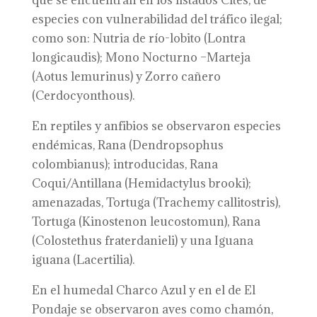
que se encuentran en los listados Cites, de
especies con vulnerabilidad del tráfico ilegal;
como son: Nutria de río-lobito (Lontra
longicaudis); Mono Nocturno –Marteja
(Aotus lemurinus) y Zorro cañero
(Cerdocyonthous).
En reptiles y anfibios se observaron especies
endémicas, Rana (Dendropsophus
colombianus); introducidas, Rana
Coqui/Antillana (Hemidactylus brooki);
amenazadas, Tortuga (Trachemy callitostris),
Tortuga (Kinostenon leucostomun), Rana
(Colostethus fraterdanieli) y una Iguana
iguana (Lacertilia).
En el humedal Charco Azul y en el de El
Pondaje se observaron aves como chamón,