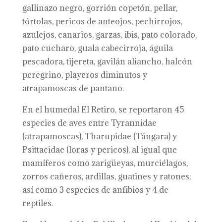
gallinazo negro, gorrión copetón, pellar,
tórtolas, pericos de anteojos, pechirrojos,
azulejos, canarios, garzas, ibis, pato colorado,
pato cucharo, guala cabecirroja, águila
pescadora, tijereta, gavilán aliancho, halcón
peregrino, playeros diminutos y
atrapamoscas de pantano.
En el humedal El Retiro, se reportaron 45
especies de aves entre Tyrannidae
(atrapamoscas), Tharupidae (Tángara) y
Psittacidae (loras y pericos), al igual que
mamíferos como zarigüeyas, murciélagos,
zorros cañeros, ardillas, guatines y ratones;
así como 3 especies de anfibios y 4 de
reptiles.