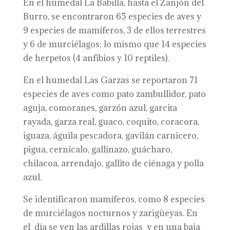
En el humedal La Babilla, hasta el Zanjón del
Burro, se encontraron 65 especies de aves y
9 especies de mamíferos, 3 de ellos terrestres
y 6 de murciélagos; lo mismo que 14 especies
de herpetos (4 anfibios y 10 reptiles).
En el humedal Las Garzas se reportaron 71
especies de aves como pato zambullidor, pato
aguja, comoranes, garzón azul, garcita
rayada, garza real, guaco, coquito, coracora,
iguaza, águila pescadora, gavilán carnicero,
pigua, cernícalo, gallinazo, guácharo,
chilacoa, arrendajo, gallito de ciénaga y polla
azul.
Se identificaron mamíferos, como 8 especies
de murciélagos nocturnos y zarigüeyas. En
el día se ven las ardillas rojas y en una baja