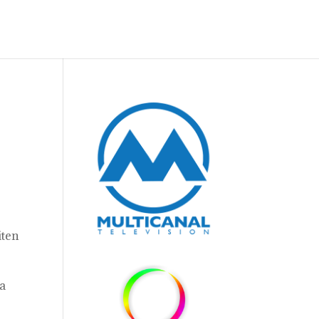
iten
ia