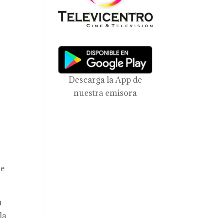
Descarga la App de
nuestra emisora
le
u
la