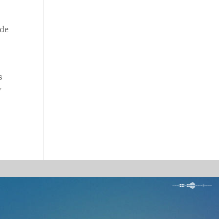
 de
s
y