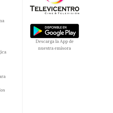
una
Descarga la App de
nuestra emisora
gica
ara
dos
s