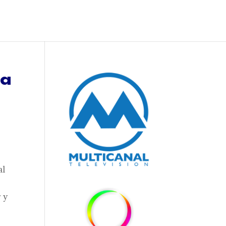
ra
al
 y