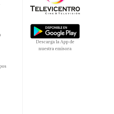
d
a
Descarga la App de
nuestra emisora
mpos