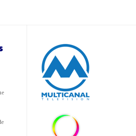
s
ue
de