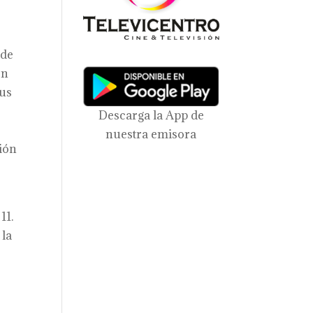
 de
en
sus
Descarga la App de
nuestra emisora
ción
11.
 la