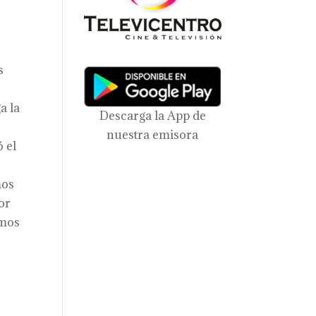
s
a la
Descarga la App de
nuestra emisora
 el
mos
or
imos