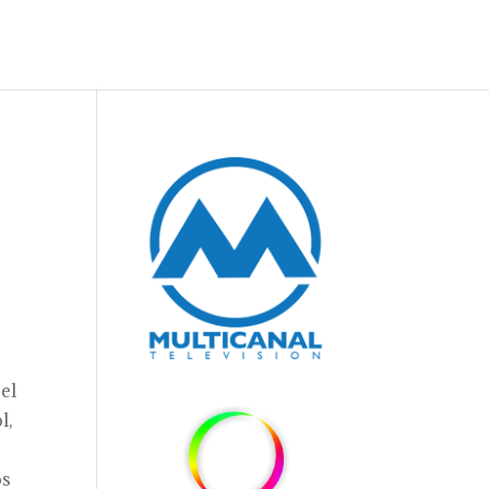
 el
l,
os