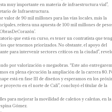
ta muy importante en materia de infraestructura vial”,
tario de Infraestructura.
or valor de 90 mil millones para las vías locales, más la
ncipales, reitera una apuesta de 100 mil millones de peso
 ‘#ObrasDeCorazón’.
torio que está en curso, es tener un contratista que teng
rios que tenemos priorizados. No obstante, el apoyo del
te para intervenir sectores críticos en la ciudad”, reveló
ecaudo por valorización o megaobras. “Este año entregare
mos en plena ejecución la ampliación de la carrera 80. P
chape está en fase III de diseños y esperamos en los próx
 proyecto en el norte de Cali”, concluyó el titular de la
les para mejorar la movilidad de caleños y caleñas, en la
Ospina Gómez.