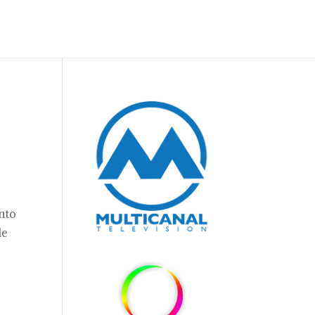
ento
de