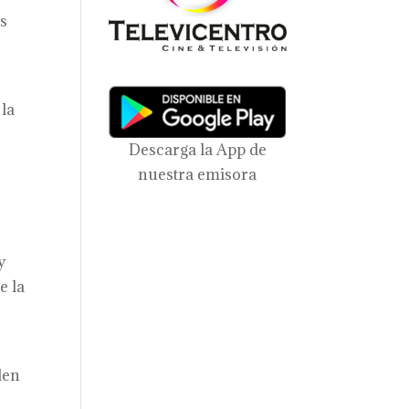
os
,
 la
Descarga la App de
nuestra emisora
y
e la
den