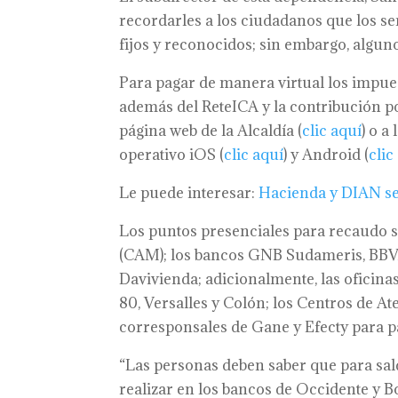
recordarles a los ciudadanos que los se
fijos y reconocidos; sin embargo, alguno
Para pagar de manera virtual los impues
además del ReteICA y la contribución po
página web de la Alcaldía (
clic aquí
) o a
operativo iOS (
clic aquí
) y Android (
clic
Le puede interesar:
Hacienda y DIAN se 
Los puntos presenciales para recaudo s
(CAM); los bancos GNB Sudameris, BBVA,
Davivienda; adicionalmente, las oficina
80, Versalles y Colón; los Centros de Ate
corresponsales de Gane y Efecty para p
“Las personas deben saber que para sald
realizar en los bancos de Occidente y B