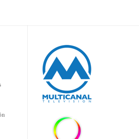
s
ión