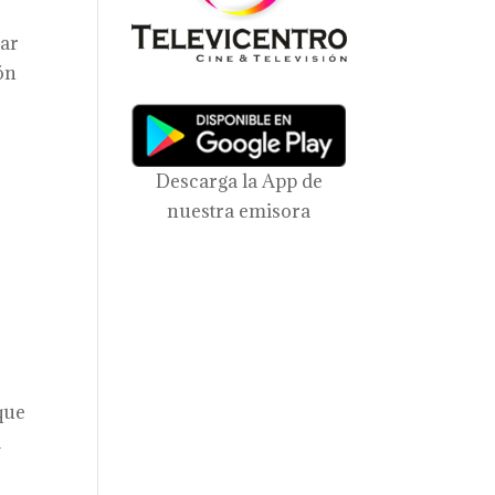
rar
ón
Descarga la App de
nuestra emisora
que
a
e