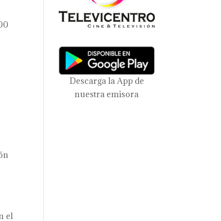
000
Descarga la App de
-
nuestra emisora
ión
n el