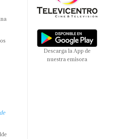
ina
dos
Descarga la App de
nuestra emisora
 de
lde