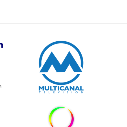
n
e
o