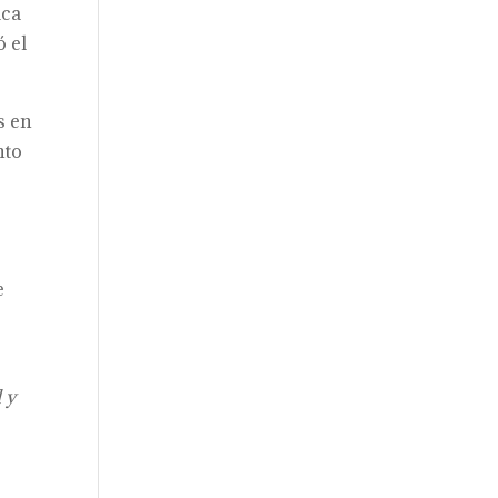
ica
ó el
s en
nto
e
 y