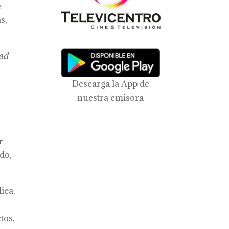
e
s,
dad
Descarga la App de
nuestra emisora
r
odo,
ica,
tos,