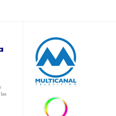
a
s
 las