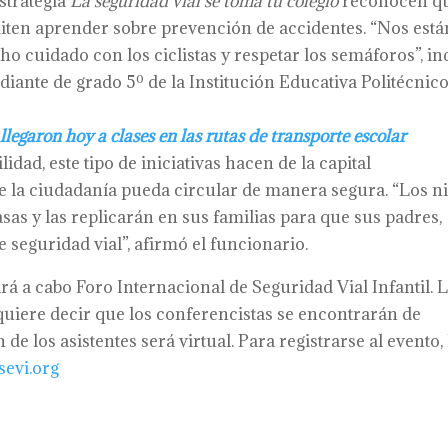
strategia
La seguridad vial se toma tu colegio
reconocen q
rmiten aprender sobre prevención de accidentes. “Nos está
cuidado con los ciclistas y respetar los semáforos”, in
ante de grado 5º de la Institución Educativa Politécnic
llegaron hoy a clases en las rutas de transporte escolar
idad, este tipo de iniciativas hacen de la capital
e la ciudadanía pueda circular de manera segura. “Los n
sas y las replicarán en sus familias para que sus padres,
seguridad vial”, afirmó el funcionario.
vará a cabo Foro Internacional de Seguridad Vial Infantil. 
 quiere decir que los conferencistas se encontrarán de
de los asistentes será virtual. Para registrarse al evento, 
sevi.org