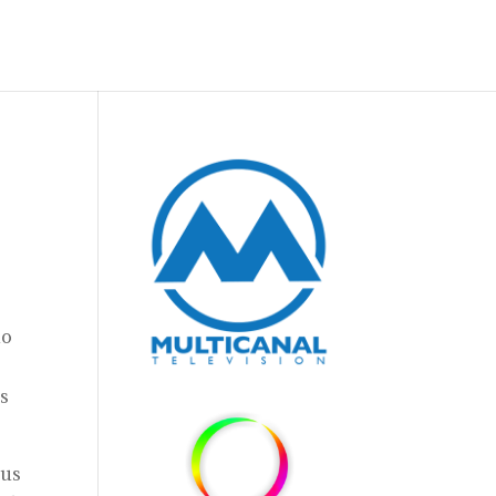
no
as
sus