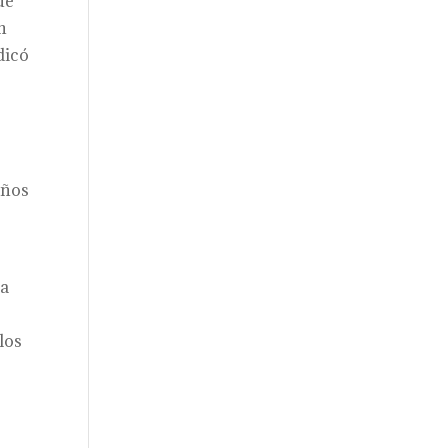
ue
n
dicó
o
iños
La
los