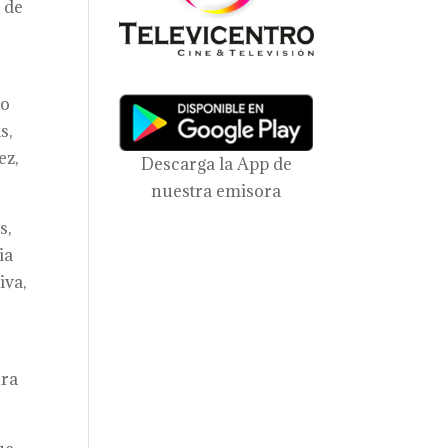
o de
io
s,
ez,
Descarga la App de
nuestra emisora
s,
ia
iva,
ura