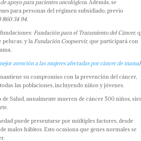
 de apoyo para pacientes oncológicos
. Además, se
enes
para personas del régimen subsidiado, previo
0 860 34 94
.
s fundaciones:
Fundación para el Tratamiento del Cáncer
, 
 pelucas; y la
Fundación Coopservir
, que participará con
mama.
mejor atención a las mujeres afectadas por cáncer de mama
)
l mantiene su compromiso con la prevención del cáncer,
odas las poblaciones, incluyendo niños y jóvenes.
io de Salud, anualmente mueren de cáncer 500 niños, si
rte.
medad puede presentarse por múltiples factores, desde
ca de malos hábitos. Esto ocasiona que genes normales se
r.