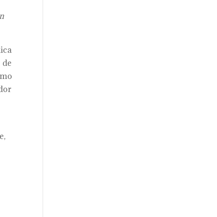
ón
lica
s de
sumo
ador
e,