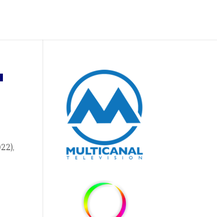
a
22),