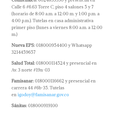
Comfenalco:
6024853530 y presencial en
Calle 6 #6.63 Torre C, piso 4 salones 5 y 7
(horario de 8:00 a.m. a 12:00 m. y 1:00 p.m. a
4:00 p.m.). Tutelas en casa administrativa
primer piso (lunes a viernes 8:00 a.m. a 12:00
m.)
Nueva EPS:
018000954400 y Whatsapp
3214459657
Salud Total:
018000114524 y presencial en
Av. 3 norte #19n-03
Famisanar:
018000116662 y presencial en
carrera 44 #6b-35. Tutelas
en
igodoy@famisanar.gov.co
Sánitas:
018000919100