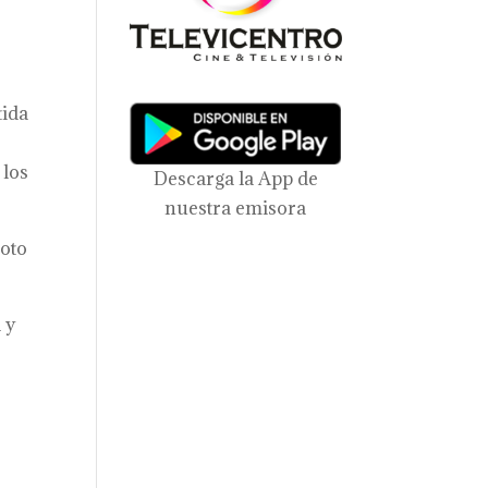
tida
 los
Descarga la App de
nuestra emisora
Soto
 y