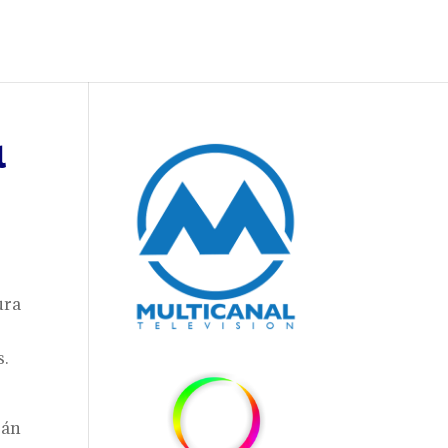
l
ura
s.
rán