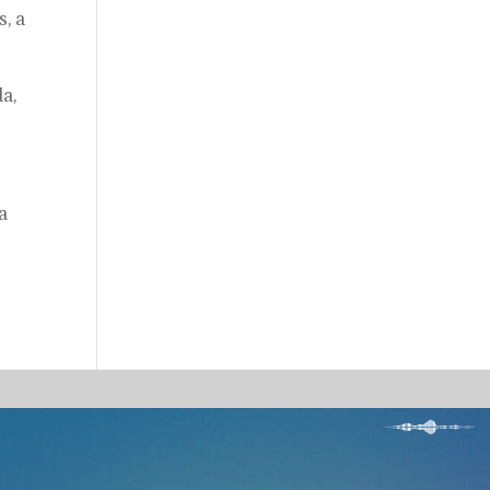
, a
a,
a