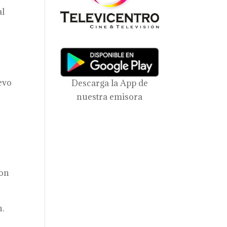
al
evo
Descarga la App de
nuestra emisora
con
n.