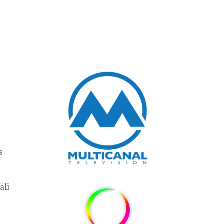
s
ali