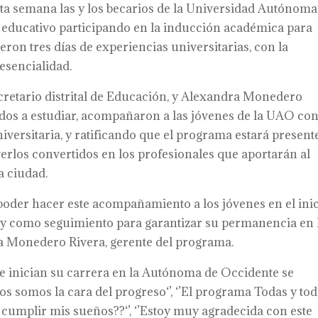
sta semana las y los becarios de la Universidad Autónoma
educativo participando en la inducción académica para
ron tres días de experiencias universitarias, con la
esencialidad.
ecretario distrital de Educación, y Alexandra Monedero
odos a estudiar, acompañaron a las jóvenes de la UAO co
iversitaria, y ratificando que el programa estará present
verlos convertidos en los profesionales que aportarán al
a ciudad.
l poder hacer este acompañamiento a los jóvenes en el ini
y como seguimiento para garantizar su permanencia en 
a Monedero Rivera, gerente del programa.
ue inician su carrera en la Autónoma de Occidente se
s somos la cara del progreso‘’, ‘’El programa Todas y to
 cumplir mis sueños??‘’, ‘’Estoy muy agradecida con este