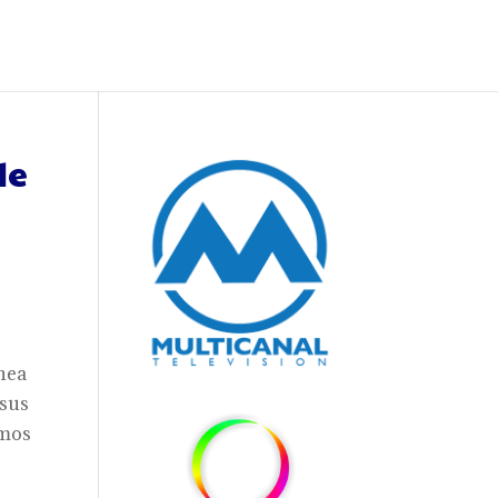
de
ínea
 sus
amos