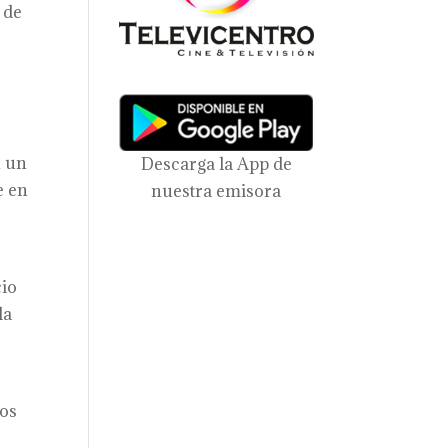
 de
n un
Descarga la App de
e en
nuestra emisora
cio
la
dos