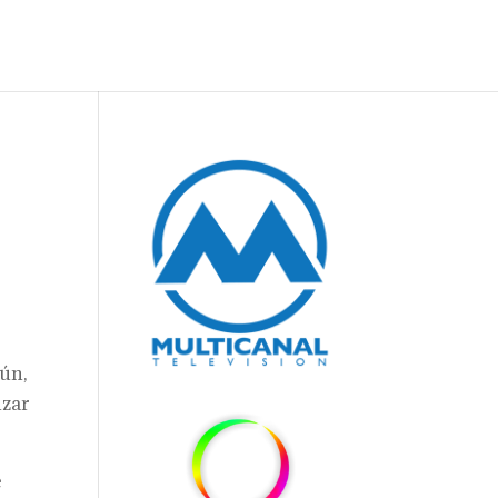
ún,
nzar
e