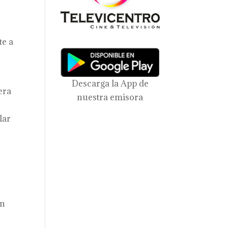
te a
Descarga la App de
era
nuestra emisora
lar
ón