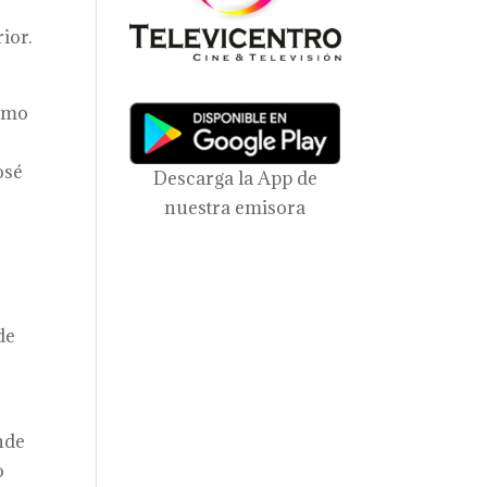
ior.
como
.
osé
Descarga la App de
nuestra emisora
de
nde
o