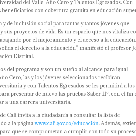
niversidad del Valle: Año Cero y Talentos Egresados. Con
es beneficiarios con cobertura gratuita en educación super
 y de inclusión social para tantas y tantos jóvenes que
 sus proyectos de vida. Es un espacio que nos vitaliza 
rabajando por el mejoramiento y el acceso a la educación
lida el derecho a la educación”, manifestó el profesor J
ción Distrital.
os del programa y son un sueño al alcance para igual
ño Cero, las y los jóvenes seleccionados recibirán
versitaria y con Talentos Egresados se les permitirá a los
ara presentar de nuevo las pruebas Saber 11°, con el fin 
r a una carrera universitaria.
e Cali invita a la ciudadanía a consultar la lista de
ndo a la página
www.cali.gov.co/educación
. Además, extie
ios para que se comprometan a cumplir con todo su proces