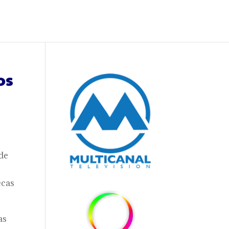
os
de
ecas
as