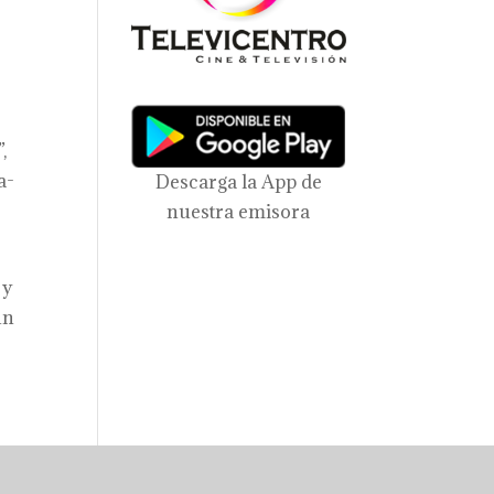
e
,
a-
Descarga la App de
nuestra emisora
 y
un