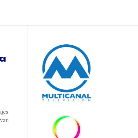
 a
ajes
evan