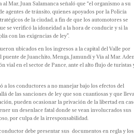
da al Mar, Juan Salamanca señaló que “el organismo a su
e agentes de tránsito, quienes apoyados por la Policía
ratégicos de la ciudad, a fin de que los automotores se
e se verificó la idoneidad a la hora de conducir y si la
a con las exigencias de ley”.
fueron ubicados en los ingresos a la capital del Valle por
l puente de Juanchito, Menga, Jamundí y Vía al Mar. Ad
 vial en el sector de Pance, ante el alto flujo de turistas 
 a los conductores a no manejar bajo los efectos del
llá de las sanciones de ley que son cuantiosas y que llev
ación, pueden ocasionar la privación de la libertad en ca
tener un desenlace fatal donde se vean involucrados sus
oso, por culpa de la irresponsabilidad.
conductor debe presentar sus documentos en regla y los