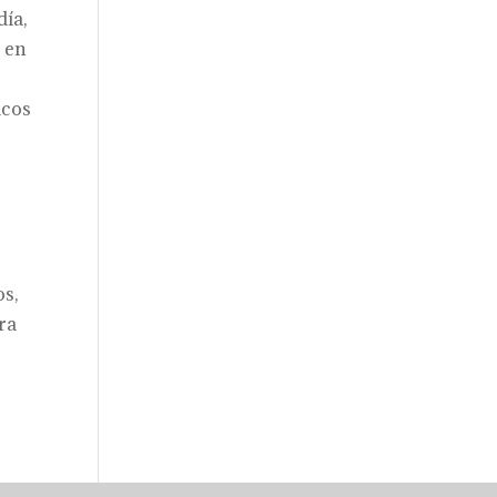
día,
, en
acos
,
os,
ra