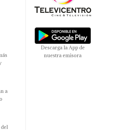
Descarga la App de
emás
nuestra emisora
y
an a
so
 del