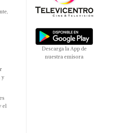
nte,
Descarga la App de
nuestra emisora
r
 y
es
 el