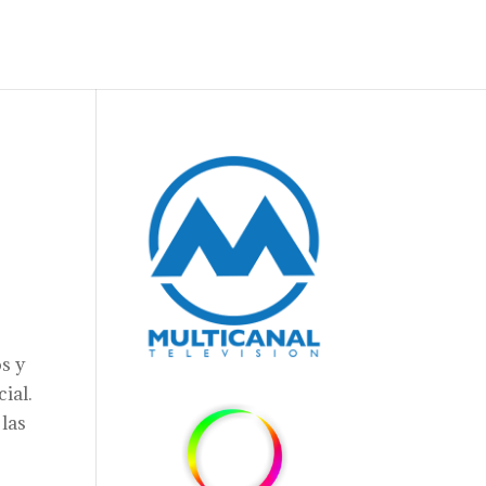
s y
ial.
 las