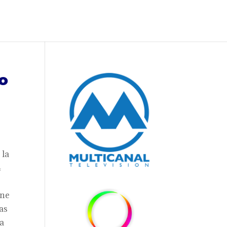
do
 la
4
ene
as
 a