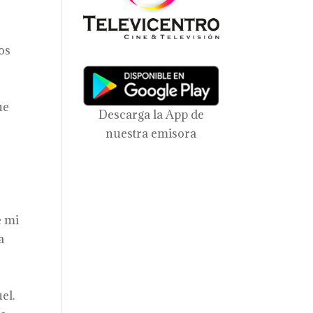
os
ue
Descarga la App de
nuestra emisora
e mi
a
el.