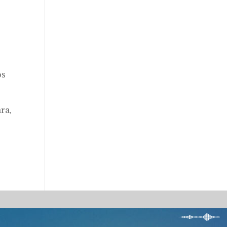
os
ra,