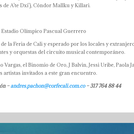
 de A’te Dxi’j, Cóndor Mallku y Killari.
stadio Olímpico Pascual Guerrero
e la Feria de Cali y esperado por los locales y extranjer
ntes y orquestas del circuito musical contemporáneo.
Vargas, el Binomio de Oro, J Balvin, Jessi Uribe, Paola Ja
 artistas invitados a este gran encuentro.
hón –
andres.pachon@corfecali.com.co
– 317 764 88 44