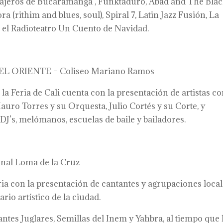
 Bajeros de Bucaramanga , Funktaduro, Abad and The Bla
 (rithim and blues, soul), Spiral 7, Latin Jazz Fusión, La
el Radioteatro Un Cuento de Navidad.
L ORIENTE – Coliseo Mariano Ramos
e la Feria de Cali cuenta con la presentación de artistas 
auro Torres y su Orquesta, Julio Cortés y su Corte, y
DJ’s, melómanos, escuelas de baile y bailadores.
nal Loma de la Cruz
Feria con la presentación de cantantes y agrupaciones loca
io artístico de la ciudad.
ntes Juglares, Semillas del Inem y Yahbra, al tiempo que 