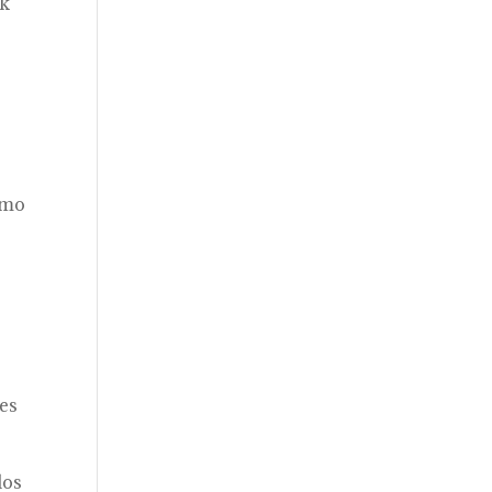
ck
como
les
los