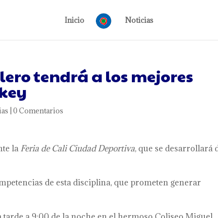
Inicio
Noticias
alero tendrá a los mejores
ckey
ias
|
0 Comentarios
nte la
Feria de Cali Ciudad Deportiva
, que se desarrollará 
competencias de esta disciplina, que prometen generar
a tarde a 9:00 de la noche en el hermoso Coliseo Miguel