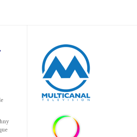
.
de
ohny
 que