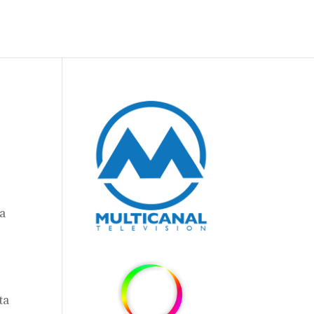
la
ta