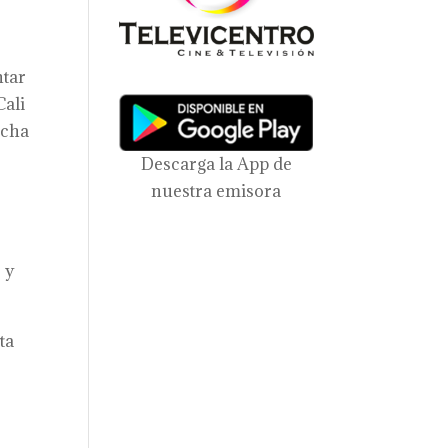
ntar
Cali
ucha
Descarga la App de
nuestra emisora
 y
ta